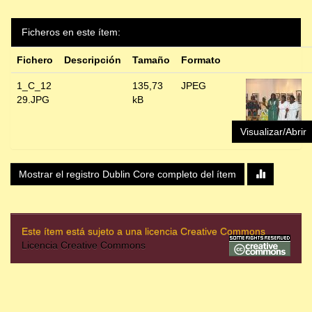
Ficheros en este ítem:
Fichero
Descripción
Tamaño
Formato
1_C_12
135,73
JPEG
29.JPG
kB
Visualizar/Abrir
Mostrar el registro Dublin Core completo del ítem
Este ítem está sujeto a una licencia Creative Commons
Licencia Creative Commons