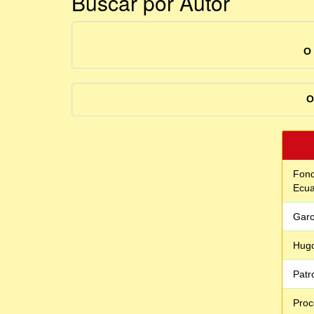
Buscar por Autor
O 
O
Fond
Ecu
Garc
Hug
Patr
Proc