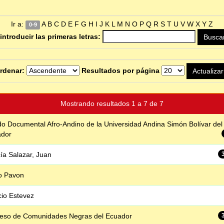
Ir a:
A
B
C
D
E
F
G
H
I
J
K
L
M
N
O
P
Q
R
S
T
U
V
W
X
Y
Z
0-9
introducir las primeras letras:
rdenar:
Resultados por página
Mostrando resultados 1 a 7 de 7
o Documental Afro-Andino de la Universidad Andina Simón Bolívar del
ador
ía Salazar, Juan
o Pavon
cio Estevez
eso de Comunidades Negras del Ecuador