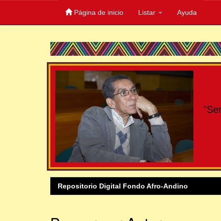
Página de inicio
Listar
Ayuda
Skip
navigation
"Se
Repositorio Digital Fondo Afro-Andino