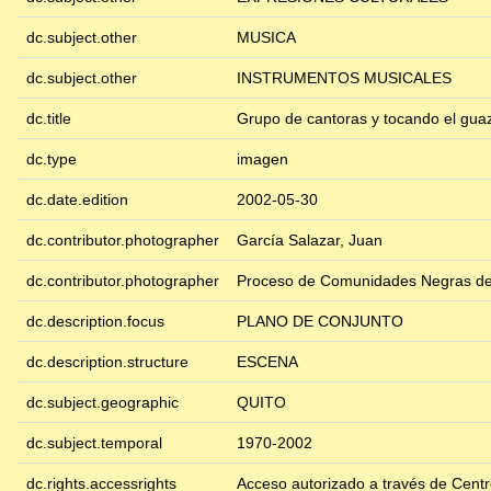
dc.subject.other
MUSICA
dc.subject.other
INSTRUMENTOS MUSICALES
dc.title
Grupo de cantoras y tocando el gua
dc.type
imagen
dc.date.edition
2002-05-30
dc.contributor.photographer
García Salazar, Juan
dc.contributor.photographer
Proceso de Comunidades Negras de
dc.description.focus
PLANO DE CONJUNTO
dc.description.structure
ESCENA
dc.subject.geographic
QUITO
dc.subject.temporal
1970-2002
dc.rights.accessrights
Acceso autorizado a través de Cent