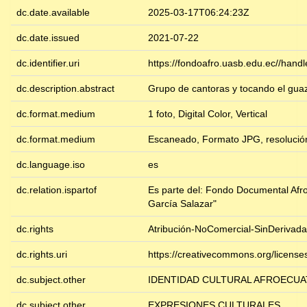
dc.date.available
2025-03-17T06:24:23Z
dc.date.issued
2021-07-22
dc.identifier.uri
https://fondoafro.uasb.edu.ec//hand
dc.description.abstract
Grupo de cantoras y tocando el gua
dc.format.medium
1 foto, Digital Color, Vertical
dc.format.medium
Escaneado, Formato JPG, resolució
dc.language.iso
es
dc.relation.ispartof
Es parte del: Fondo Documental Afr
García Salazar"
dc.rights
Atribución-NoComercial-SinDerivada
dc.rights.uri
https://creativecommons.org/license
dc.subject.other
IDENTIDAD CULTURAL AFROECUA
dc.subject.other
EXPRESIONES CULTURALES