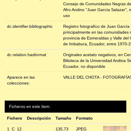
Consejo de Comunidades Negras de
Afro Andino "Juan García Salazar", m
uso
dc.identifier.bibliographic
Registro fotografíco de Juan García 
principalmente en las comunidades 
provincia de Esmeraldas y Valle del 
de Imbabura, Ecuador, entre 1970-
dc.relation.hasformat
Originales acetato negativos, en Ce
Bilioteca de la Universidad Andina S
Ecuador, no disponible
Aparece en las
VALLE DEL CHOTA - FOTOGRAFÍAS
colecciones:
Ficheros en este ítem:
Fichero
Descripción
Tamaño
Formato
1_C_12
135,73
JPEG