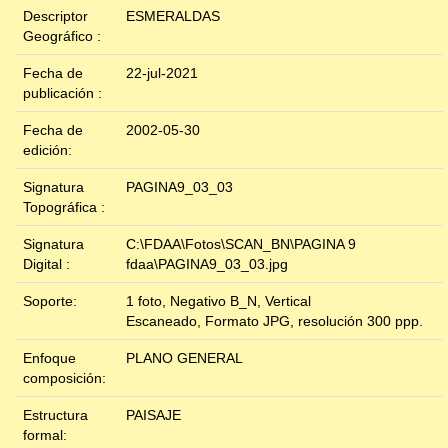
Descriptor
ESMERALDAS
Geográfico :
Fecha de
22-jul-2021
publicación :
Fecha de
2002-05-30
edición:
Signatura
PAGINA9_03_03
Topográfica :
Signatura
C:\FDAA\Fotos\SCAN_BN\PAGINA 9
Digital :
fdaa\PAGINA9_03_03.jpg
Soporte:
1 foto, Negativo B_N, Vertical
Escaneado, Formato JPG, resolución 300 ppp.
Enfoque
PLANO GENERAL
composición:
Estructura
PAISAJE
formal: