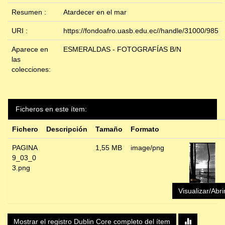
Resumen :
Atardecer en el mar
URI :
https://fondoafro.uasb.edu.ec//handle/31000/985
Aparece en
ESMERALDAS - FOTOGRAFÍAS B/N
las
colecciones:
Ficheros en este ítem:
Fichero
Descripción
Tamaño
Formato
PAGINA
1,55 MB
image/png
9_03_0
3.png
Visualizar/Abri
Mostrar el registro Dublin Core completo del ítem