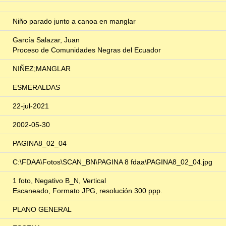
Niño parado junto a canoa en manglar
García Salazar, Juan
Proceso de Comunidades Negras del Ecuador
NIÑEZ;MANGLAR
ESMERALDAS
22-jul-2021
2002-05-30
PAGINA8_02_04
C:\FDAA\Fotos\SCAN_BN\PAGINA 8 fdaa\PAGINA8_02_04.jpg
1 foto, Negativo B_N, Vertical
Escaneado, Formato JPG, resolución 300 ppp.
PLANO GENERAL