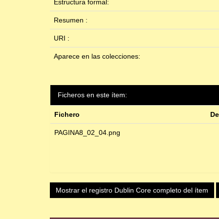
Estructura formal:
Resumen :
URI :
Aparece en las colecciones:
Ficheros en este ítem:
Fichero
De
PAGINA8_02_04.png
Mostrar el registro Dublin Core completo del ítem