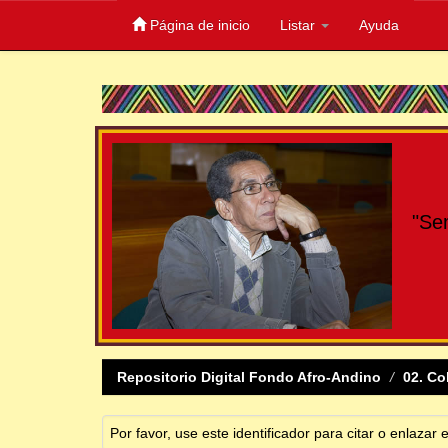
Página de inicio
Listar
Ayuda
Skip
navigation
"Se
Repositorio Digital Fondo Afro-Andino
02. Co
Por favor, use este identificador para citar o enlazar 