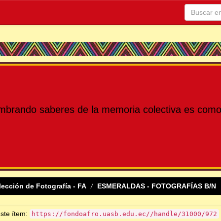
mbrando saberes de la memoria colectiva es como 
lección de Fotografía - FA
ESMERALDAS - FOTOGRAFÍAS B/N
este ítem:
https://fondoafro.uasb.edu.ec//handle/31000/972