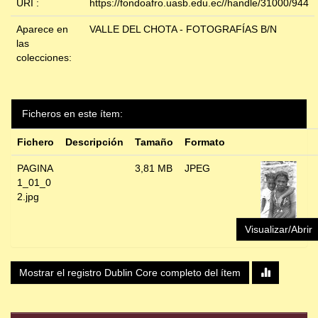
URI :
https://fondoafro.uasb.edu.ec//handle/31000/944
Aparece en
VALLE DEL CHOTA - FOTOGRAFÍAS B/N
las
colecciones:
Ficheros en este ítem:
Fichero
Descripción
Tamaño
Formato
PAGINA
3,81 MB
JPEG
1_01_0
2.jpg
Visualizar/Abrir
Mostrar el registro Dublin Core completo del ítem