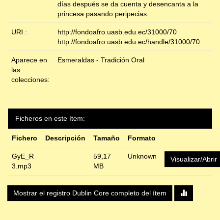
días después se da cuenta y desencanta a la
princesa pasando peripecias.
URI :
http://fondoafro.uasb.edu.ec/31000/70
http://fondoafro.uasb.edu.ec/handle/31000/70
Aparece en
Esmeraldas - Tradición Oral
las
colecciones:
Ficheros en este ítem:
Fichero
Descripción
Tamaño
Formato
GyE_R
59,17
Unknown
Visualizar/Abrir
3.mp3
MB
Mostrar el registro Dublin Core completo del ítem