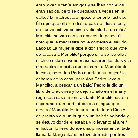
eran joven y tenía amigos y se iban con ellos
eran sabios, pero se quedaban a veces en la
calle. / la madrastra empezó a tenerle fastidió.
Él supo que ella lo odiaba/ pasaron los años y
de nuevo estuvo en cinta y dio alud a un niño/
Manolito se van con los amigos de paseo él
noto que la madrastra no le contesto el saludo.
Lado B: La mujer le dice a don Pedro que vote
de la casa a Manolito/ porque sino se iba ella /
el chico estaba oyendo/ así pasaron los días y la
madrastra persistía que echarán a Manolito de
la casa, pero don Pedro quería a su mujer / lo
echaron de la casa, pero don Pedro lleva a
Manolito, a pescar a un bajo/ Pedro le dio un
libro de oraciones y lo dejó votado en el mar y
regresó a casa, mientras tanto Manolito estaba
esperando la muerte debido a el agua que
crecía / Manolito tenía una fuerte fe en Dios y
de pronto vio a un buque y un halcón volando y
se detuvo donde el estaba y lo levanto al aire /
el halcón lo llevo donde una princesa encantada
llamada Margarita/ él estuvo dormido por tres