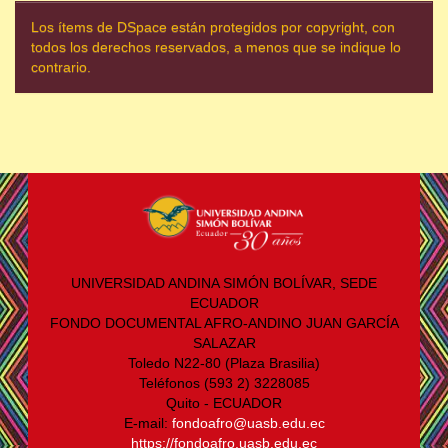
Los ítems de DSpace están protegidos por copyright, con
todos los derechos reservados, a menos que se indique lo
contrario.
UNIVERSIDAD ANDINA SIMÓN BOLÍVAR, SEDE
ECUADOR
FONDO DOCUMENTAL AFRO-ANDINO JUAN GARCÍA
SALAZAR
Toledo N22-80 (Plaza Brasilia)
Teléfonos (593 2) 3228085
Quito - ECUADOR
E-mail:
fondoafro@uasb.edu.ec
https://fondoafro.uasb.edu.ec