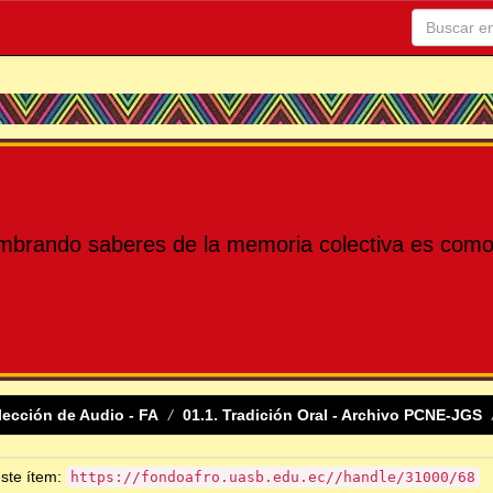
mbrando saberes de la memoria colectiva es como 
lección de Audio - FA
01.1. Tradición Oral - Archivo PCNE-JGS
este ítem:
https://fondoafro.uasb.edu.ec//handle/31000/68