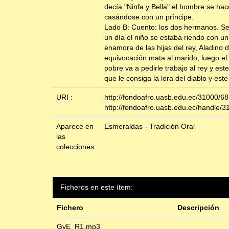
decía "Ninfa y Bella" el hombre se hac
casándose con un príncipe.
Lado B: Cuento: los dos hermanos. Se 
un día el niño se estaba riendo con u
enamora de las hijas del rey, Aladino d
equivocación mata al marido, luego el 
pobre va a pedirle trabajo al rey y est
que le consiga la lora del diablo y este
URI :
http://fondoafro.uasb.edu.ec/31000/68
http://fondoafro.uasb.edu.ec/handle/3
Aparece en
Esmeraldas - Tradición Oral
las
colecciones:
Ficheros en este ítem:
Fichero
Descripción
GyE_R1.mp3