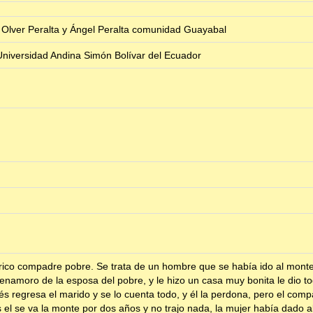
, Olver Peralta y Ángel Peralta comunidad Guayabal
niversidad Andina Simón Bolívar del Ecuador
ico compadre pobre. Se trata de un hombre que se había ido al monte 
enamoro de la esposa del pobre, y le hizo un casa muy bonita le dio to
ués regresa el marido y se lo cuenta todo, y él la perdona, pero el com
el se va la monte por dos años y no trajo nada, la mujer había dado al