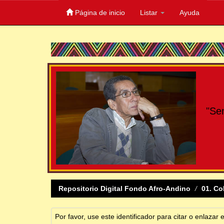
Página de inicio
Listar
Ayuda
Skip
navigation
"Se
Repositorio Digital Fondo Afro-Andino
01. Co
Por favor, use este identificador para citar o enlazar 