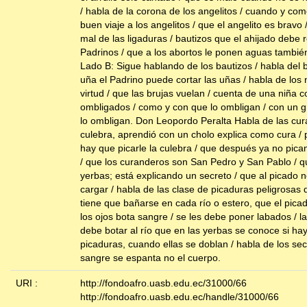
/ habla de la corona de los angelitos / cuando y com
buen viaje a los angelitos / que el angelito es bravo 
mal de las ligaduras / bautizos que el ahijado debe r
Padrinos / que a los abortos le ponen aguas tambié
Lado B: Sigue hablando de los bautizos / habla del 
uña el Padrino puede cortar las uñas / habla de los 
virtud / que las brujas vuelan / cuenta de una niña co
ombligados / como y con que lo ombligan / con un g
lo ombligan. Don Leopordo Peralta Habla de las cur
culebra, aprendió con un cholo explica como cura /
hay que picarle la culebra / que después ya no pica
/ que los curanderos son San Pedro y San Pablo / q
yerbas; está explicando un secreto / que al picado 
cargar / habla de las clase de picaduras peligrosas 
tiene que bañarse en cada río o estero, que el pica
los ojos bota sangre / se les debe poner labados / la
debe botar al río que en las yerbas se conoce si ha
picaduras, cuando ellas se doblan / habla de los sec
sangre se espanta no el cuerpo.
URI :
http://fondoafro.uasb.edu.ec/31000/66
http://fondoafro.uasb.edu.ec/handle/31000/66