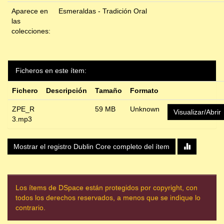
Aparece en
Esmeraldas - Tradición Oral
las
colecciones:
Ficheros en este ítem:
Fichero
Descripción
Tamaño
Formato
ZPE_R
59 MB
Unknown
Visualizar/Abrir
3.mp3
Mostrar el registro Dublin Core completo del ítem
Los ítems de DSpace están protegidos por copyright, con
todos los derechos reservados, a menos que se indique lo
contrario.