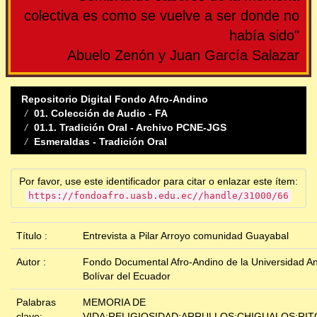
colectiva es como se vuelve a ser donde no
había sido"
Abuelo Zenón y Juan García Salazar
Repositorio Digital Fondo Afro-Andino
01. Colección de Audio - FA
01.1. Tradición Oral - Archivo PCNE-JGS
Esmeraldas - Tradición Oral
Por favor, use este identificador para citar o enlazar este ítem:
https://fondoafro.uasb.edu.ec//handle/31000/66
Título :
Entrevista a Pilar Arroyo comunidad Guayabal
Autor :
Fondo Documental Afro-Andino de la Universidad A
Bolívar del Ecuador
Palabras
MEMORIA DE
clave:
VIDA;RELIGIOSIDAD;ARRULLOS;CHIGUALOS;RIT