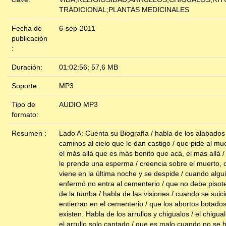
TRADICIONAL;PLANTAS MEDICINALES
Fecha de
6-sep-2011
publicación
:
Duración:
01:02:56; 57,6 MB
Soporte:
MP3
Tipo de
AUDIO MP3
formato:
Resumen :
Lado A: Cuenta su Biografía / habla de los alabados 
caminos al cielo que le dan castigo / que pide al mu
el más allá que es más bonito que acá, el mas allá /
le prende una esperma / creencia sobre el muerto, 
viene en la última noche y se despide / cuando algu
enfermó no entra al cementerio / que no debe pisotea
de la tumba / habla de las visiones / cuando se suic
entierran en el cementerio / que los abortos botado
existen. Habla de los arrullos y chigualos / el chigua
el arrullo solo cantado / que es malo cuando no se 