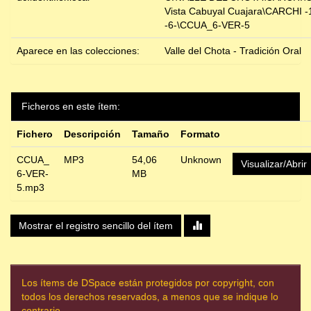
Vista Cabuyal Cuajara\CARCHI -
-6-\CCUA_6-VER-5
Aparece en las colecciones:
Valle del Chota - Tradición Oral
Ficheros en este ítem:
Fichero
Descripción
Tamaño
Formato
CCUA_
MP3
54,06
Unknown
Visualizar/Abrir
6-VER-
MB
5.mp3
Mostrar el registro sencillo del ítem
Los ítems de DSpace están protegidos por copyright, con
todos los derechos reservados, a menos que se indique lo
contrario.