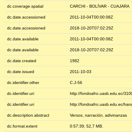
dc.coverage.spatial
CARCHI - BOLÍVAR - CUAJARA
dc.date.accessioned
2011-10-04T00:00:08Z
dc.date.accessioned
2018-10-20T07:02:29Z
dc.date.available
2011-10-04T00:00:08Z
dc.date.available
2018-10-20T07:02:29Z
dc.date.created
1982
dc.date.issued
2011-10-03
dc.identifier.other
C.J-56
dc.identifier.uri
http://fondoafro.uasb.edu.ec/31
dc.identifier.uri
http://fondoafro.uasb.edu.ec/ha
dc.description.abstract
Versos, narración, adivinanzas
dc.format.extent
0:57:39; 52,7 MB.