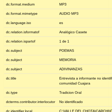
dc.format.medium
MP3
dc.format.mimetype
AUDIO MP3
dc.language.iso
es
dc.relation.isformatof
Analógico Casete
dc.relation.ispartof
1 de 1
dc.subject
POEMAS
dc.subject
MEMORIA
dc.subject
ADIVINANZAS
dc.title
Entrevista a informante no identi
comunidad Cuajara
dc.type
Tradicion Oral
dcterms.contributor.interlocutor
No identificado
dc.identifier.local
C:\VALLE DEL CHOTA\CARCHI\