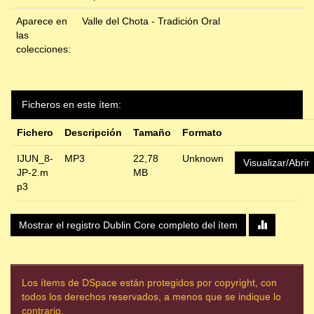
Aparece en
Valle del Chota - Tradición Oral
las
colecciones:
Ficheros en este ítem:
Fichero
Descripción
Tamaño
Formato
IJUN_8-
MP3
22,78
Unknown
Visualizar/Abrir
JP-2.m
MB
p3
Mostrar el registro Dublin Core completo del ítem
Los ítems de DSpace están protegidos por copyright, con
todos los derechos reservados, a menos que se indique lo
contrario.