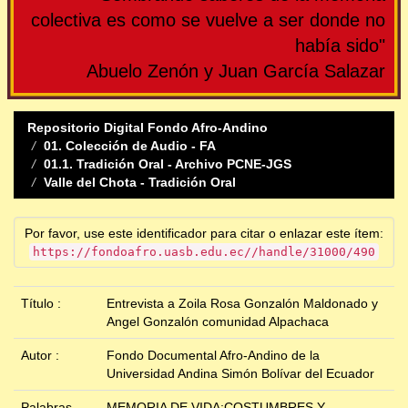
colectiva es como se vuelve a ser donde no
había sido"
Abuelo Zenón y Juan García Salazar
Repositorio Digital Fondo Afro-Andino
01. Colección de Audio - FA
01.1. Tradición Oral - Archivo PCNE-JGS
Valle del Chota - Tradición Oral
Por favor, use este identificador para citar o enlazar este ítem:
https://fondoafro.uasb.edu.ec//handle/31000/490
Título :
Entrevista a Zoila Rosa Gonzalón Maldonado y
Angel Gonzalón comunidad Alpachaca
Autor :
Fondo Documental Afro-Andino de la
Universidad Andina Simón Bolívar del Ecuador
Palabras
MEMORIA DE VIDA;COSTUMBRES Y