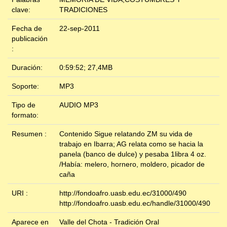
clave:
TRADICIONES
Fecha de
22-sep-2011
publicación
:
Duración:
0:59:52; 27,4MB
Soporte:
MP3
Tipo de
AUDIO MP3
formato:
Resumen :
Contenido Sigue relatando ZM su vida de
trabajo en Ibarra; AG relata como se hacia la
panela (banco de dulce) y pesaba 1libra 4 oz.
/Había: melero, hornero, moldero, picador de
caña
URI :
http://fondoafro.uasb.edu.ec/31000/490
http://fondoafro.uasb.edu.ec/handle/31000/490
Aparece en
Valle del Chota - Tradición Oral