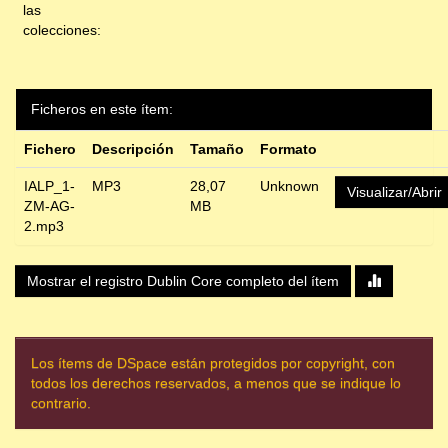
las
colecciones:
Ficheros en este ítem:
Fichero
Descripción
Tamaño
Formato
IALP_1-
MP3
28,07
Unknown
Visualizar/Abrir
ZM-AG-
MB
2.mp3
Mostrar el registro Dublin Core completo del ítem
Los ítems de DSpace están protegidos por copyright, con
todos los derechos reservados, a menos que se indique lo
contrario.