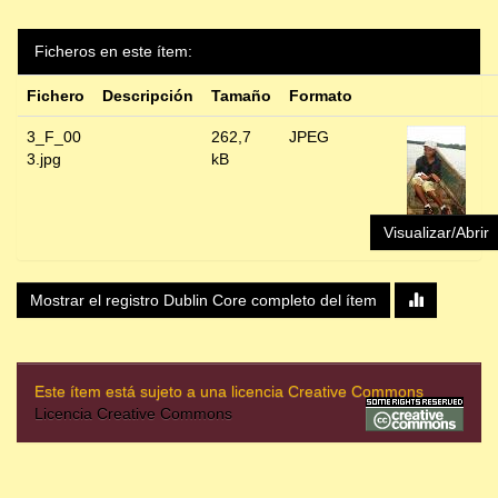
Ficheros en este ítem:
Fichero
Descripción
Tamaño
Formato
3_F_00
262,7
JPEG
3.jpg
kB
Visualizar/Abrir
Mostrar el registro Dublin Core completo del ítem
Este ítem está sujeto a una licencia Creative Commons
Licencia Creative Commons