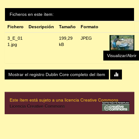
Ficheros en este ítem:
Fichero
Descripción
Tamaño
Formato
3_E_01
199,29
JPEG
1.jpg
kB
Visualizar/Abrir
Mostrar el registro Dublin Core completo del ítem
Este ítem está sujeto a una licencia Creative Commons
Licencia Creative Commons