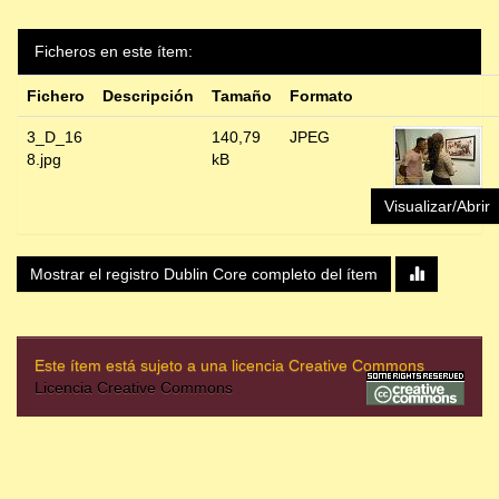
Ficheros en este ítem:
Fichero
Descripción
Tamaño
Formato
3_D_16
140,79
JPEG
8.jpg
kB
Visualizar/Abrir
Mostrar el registro Dublin Core completo del ítem
Este ítem está sujeto a una licencia Creative Commons
Licencia Creative Commons