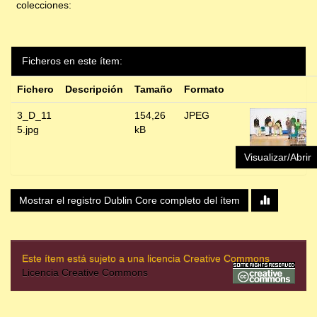
colecciones:
Ficheros en este ítem:
Fichero
Descripción
Tamaño
Formato
3_D_11
154,26
JPEG
5.jpg
kB
Visualizar/Abrir
Mostrar el registro Dublin Core completo del ítem
Este ítem está sujeto a una licencia Creative Commons
Licencia Creative Commons