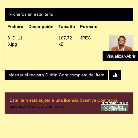
Ficheros en este ítem:
Fichero
Descripción
Tamaño
Formato
3_D_11
107,72
JPEG
3.jpg
kB
Visualizar/Abrir
Mostrar el registro Dublin Core completo del ítem
Este ítem está sujeto a una licencia Creative Commons
Licencia Creative Commons