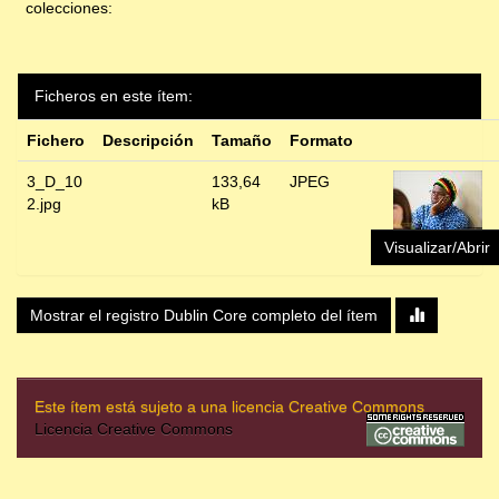
colecciones:
Ficheros en este ítem:
Fichero
Descripción
Tamaño
Formato
3_D_10
133,64
JPEG
2.jpg
kB
Visualizar/Abrir
Mostrar el registro Dublin Core completo del ítem
Este ítem está sujeto a una licencia Creative Commons
Licencia Creative Commons