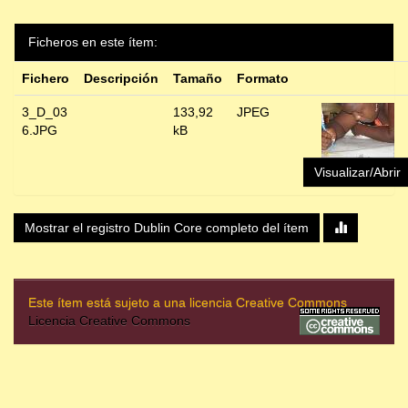
Ficheros en este ítem:
Fichero
Descripción
Tamaño
Formato
3_D_03
133,92
JPEG
6.JPG
kB
Visualizar/Abrir
Mostrar el registro Dublin Core completo del ítem
Este ítem está sujeto a una licencia Creative Commons
Licencia Creative Commons