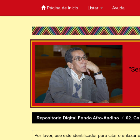
Página de inicio
Listar
Ayuda
Skip
navigation
"Se
Repositorio Digital Fondo Afro-Andino
02. Co
Por favor, use este identificador para citar o enlazar 