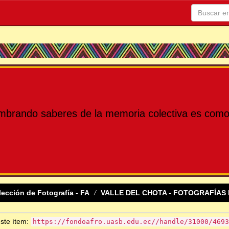
mbrando saberes de la memoria colectiva es como 
lección de Fotografía - FA
VALLE DEL CHOTA - FOTOGRAFÍAS 
este ítem:
https://fondoafro.uasb.edu.ec//handle/31000/4693