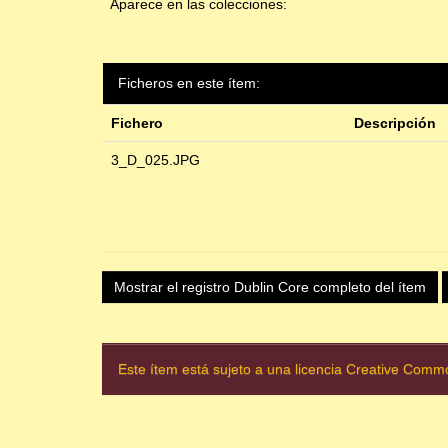
Aparece en las colecciones:
Ficheros en este ítem:
Fichero
Descripción
3_D_025.JPG
Mostrar el registro Dublin Core completo del ítem
Este ítem está sujeto a una licencia Creative Com