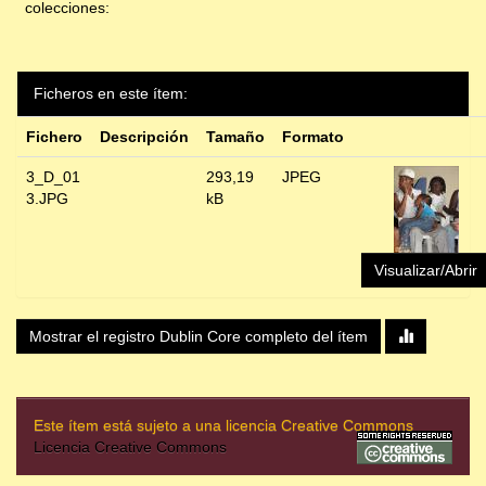
colecciones:
Ficheros en este ítem:
Fichero
Descripción
Tamaño
Formato
3_D_01
293,19
JPEG
3.JPG
kB
Visualizar/Abrir
Mostrar el registro Dublin Core completo del ítem
Este ítem está sujeto a una licencia Creative Commons
Licencia Creative Commons