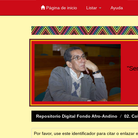
Página de inicio
Listar
Ayuda
Skip
navigation
"Se
Repositorio Digital Fondo Afro-Andino
02. Co
Por favor, use este identificador para citar o enlazar 