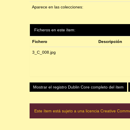
Aparece en las colecciones:
Ficheros en este ítem:
Fichero
Descripción
3_C_008.jpg
Mostrar el registro Dublin Core completo del ítem
Este ítem está sujeto a una licencia Creative Com