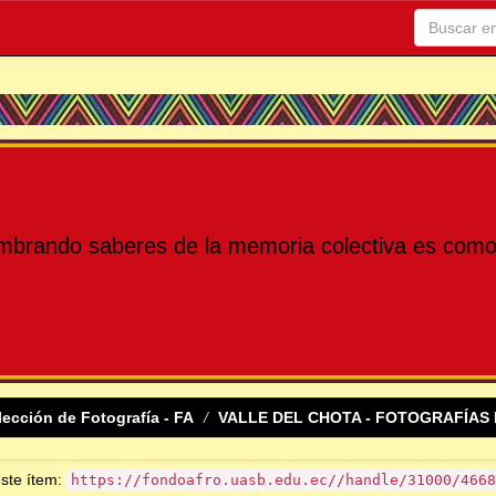
mbrando saberes de la memoria colectiva es como 
lección de Fotografía - FA
VALLE DEL CHOTA - FOTOGRAFÍAS 
este ítem:
https://fondoafro.uasb.edu.ec//handle/31000/4668