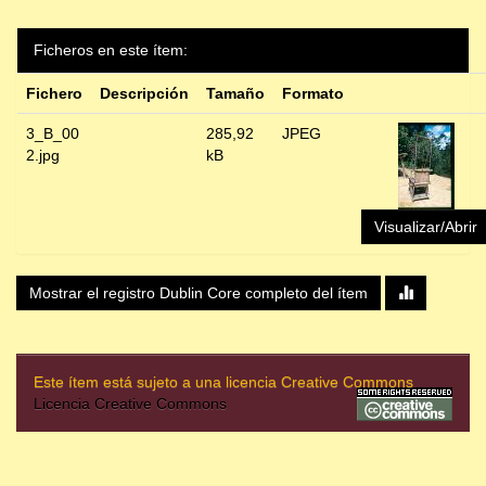
Ficheros en este ítem:
Fichero
Descripción
Tamaño
Formato
3_B_00
285,92
JPEG
2.jpg
kB
Visualizar/Abrir
Mostrar el registro Dublin Core completo del ítem
Este ítem está sujeto a una licencia Creative Commons
Licencia Creative Commons