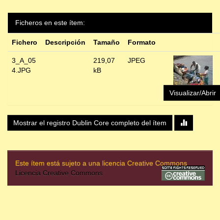
Ficheros en este ítem:
Fichero
Descripción
Tamaño
Formato
3_A_05
219,07
JPEG
4.JPG
kB
Visualizar/Abrir
Mostrar el registro Dublin Core completo del ítem
Este ítem está sujeto a una licencia Creative Commons
Licencia Creative Commons