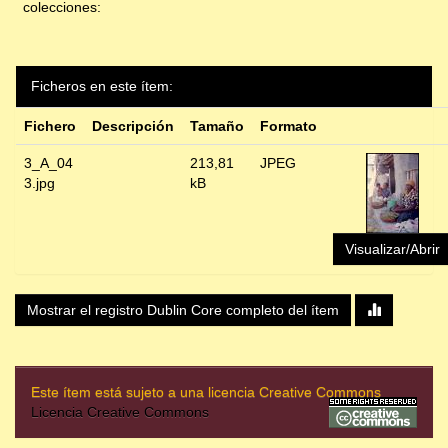
colecciones:
Ficheros en este ítem:
Fichero
Descripción
Tamaño
Formato
3_A_04
213,81
JPEG
3.jpg
kB
Visualizar/Abrir
Mostrar el registro Dublin Core completo del ítem
Este ítem está sujeto a una licencia Creative Commons
Licencia Creative Commons