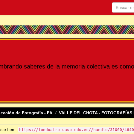
mbrando saberes de la memoria colectiva es como 
lección de Fotografía - FA
VALLE DEL CHOTA - FOTOGRAFÍAS 
este ítem:
https://fondoafro.uasb.edu.ec//handle/31000/4640