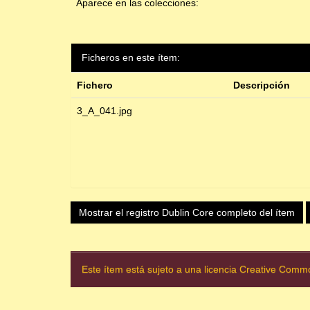
Aparece en las colecciones:
Ficheros en este ítem:
Fichero
Descripción
3_A_041.jpg
Mostrar el registro Dublin Core completo del ítem
Este ítem está sujeto a una licencia Creative Com