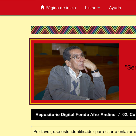
Página de inicio
Listar
Ayuda
Skip
navigation
"Se
Repositorio Digital Fondo Afro-Andino
02. Co
Por favor, use este identificador para citar o enlazar 