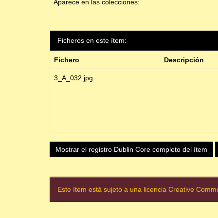
Aparece en las colecciones:
Ficheros en este ítem:
Fichero
Descripción
3_A_032.jpg
Mostrar el registro Dublin Core completo del ítem
Este ítem está sujeto a una licencia Creative Com