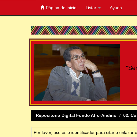
Página de inicio
Listar
Ayuda
Skip
navigation
"Se
Repositorio Digital Fondo Afro-Andino
02. Co
Por favor, use este identificador para citar o enlazar 