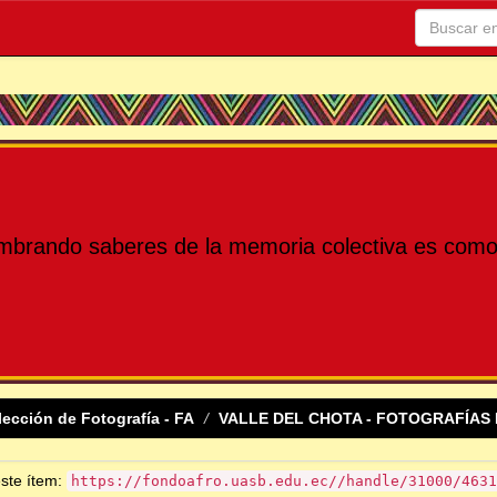
mbrando saberes de la memoria colectiva es como 
lección de Fotografía - FA
VALLE DEL CHOTA - FOTOGRAFÍAS 
este ítem:
https://fondoafro.uasb.edu.ec//handle/31000/4631