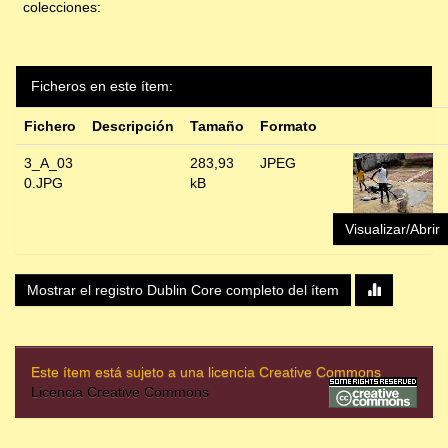
colecciones:
Ficheros en este ítem:
Fichero
Descripción
Tamaño
Formato
3_A_03
283,93
JPEG
0.JPG
kB
Visualizar/Abrir
Mostrar el registro Dublin Core completo del ítem
Este ítem está sujeto a una licencia Creative Commons
Licencia Creative Commons