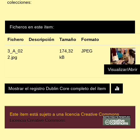
colecciones:
Ficheros en este ítem:
Fichero
Descripción
Tamaño
Formato
3_A_02
174,32
JPEG
2.jpg
kB
Visualizar/Abrir
Mostrar el registro Dublin Core completo del ítem
Este ítem está sujeto a una licencia Creative Commons
Licencia Creative Commons