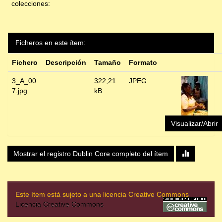
colecciones:
Ficheros en este ítem:
Fichero
Descripción
Tamaño
Formato
3_A_00
322,21
JPEG
7.jpg
kB
Visualizar/Abrir
Mostrar el registro Dublin Core completo del ítem
Este ítem está sujeto a una licencia Creative Commons
Licencia Creative Commons