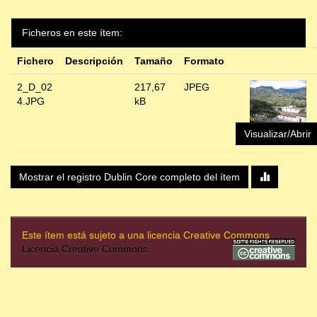
Ficheros en este ítem:
Fichero
Descripción
Tamaño
Formato
2_D_02
217,67
JPEG
4.JPG
kB
Visualizar/Abrir
Mostrar el registro Dublin Core completo del ítem
Este ítem está sujeto a una licencia Creative Commons
Licencia Creative Commons