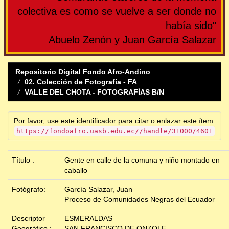
colectiva es como se vuelve a ser donde no
había sido"
Abuelo Zenón y Juan García Salazar
Repositorio Digital Fondo Afro-Andino
02. Colección de Fotografía - FA
VALLE DEL CHOTA - FOTOGRAFÍAS B/N
Por favor, use este identificador para citar o enlazar este ítem:
https://fondoafro.uasb.edu.ec//handle/31000/4601
Título :
Gente en calle de la comuna y niño montado en
caballo
Fotógrafo:
García Salazar, Juan
Proceso de Comunidades Negras del Ecuador
Descriptor
ESMERALDAS
Geográfico :
SAN FRANCISCO DE ONZOLE