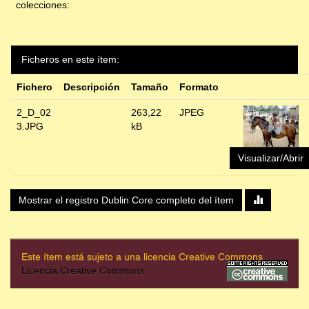
colecciones:
Ficheros en este ítem:
Fichero
Descripción
Tamaño
Formato
2_D_02
263,22
JPEG
3.JPG
kB
Visualizar/Abrir
Mostrar el registro Dublin Core completo del ítem
Este ítem está sujeto a una licencia Creative Commons
Licencia Creative Commons