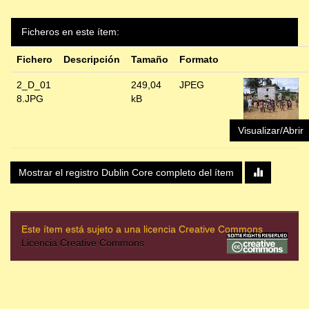
Ficheros en este ítem:
Fichero
Descripción
Tamaño
Formato
2_D_01
249,04
JPEG
8.JPG
kB
Visualizar/Abrir
Mostrar el registro Dublin Core completo del ítem
Este ítem está sujeto a una licencia Creative Commons
Licencia Creative Commons