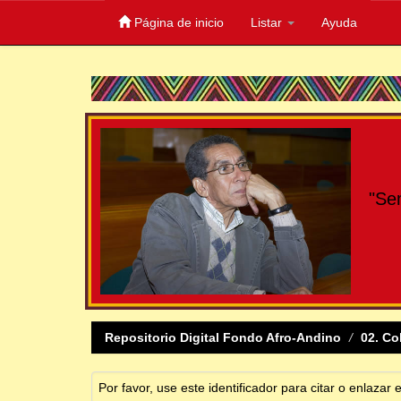
Página de inicio
Listar
Ayuda
Skip
navigation
"Se
Repositorio Digital Fondo Afro-Andino
02. Co
Por favor, use este identificador para citar o enlazar 