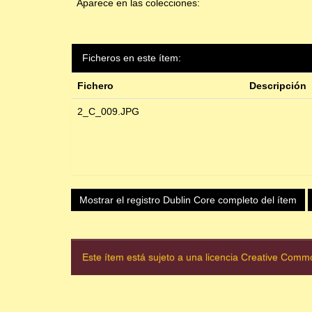
Aparece en las colecciones:
Ficheros en este ítem:
Fichero
Descripción
2_C_009.JPG
Mostrar el registro Dublin Core completo del ítem
Este ítem está sujeto a una licencia Creative Com