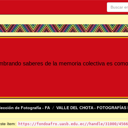
mbrando saberes de la memoria colectiva es como 
lección de Fotografía - FA
VALLE DEL CHOTA - FOTOGRAFÍAS 
este ítem:
https://fondoafro.uasb.edu.ec//handle/31000/4566