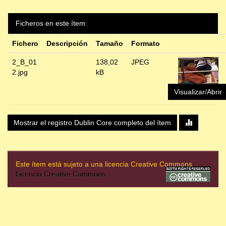
Ficheros en este ítem:
Fichero
Descripción
Tamaño
Formato
2_B_01
138,02
JPEG
2.jpg
kB
Visualizar/Abrir
Mostrar el registro Dublin Core completo del ítem
Este ítem está sujeto a una licencia Creative Commons
Licencia Creative Commons