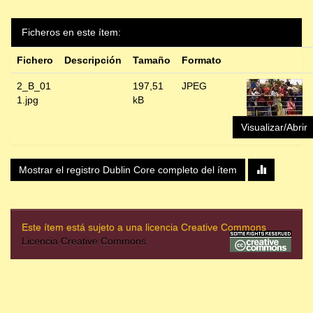
Ficheros en este ítem:
Fichero
Descripción
Tamaño
Formato
2_B_01
197,51
JPEG
1.jpg
kB
Visualizar/Abrir
Mostrar el registro Dublin Core completo del ítem
Este ítem está sujeto a una licencia Creative Commons
Licencia Creative Commons