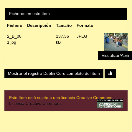
Ficheros en este ítem:
Fichero
Descripción
Tamaño
Formato
2_B_00
137,36
JPEG
1.jpg
kB
Visualizar/Abrir
Mostrar el registro Dublin Core completo del ítem
Este ítem está sujeto a una licencia Creative Commons
Licencia Creative Commons