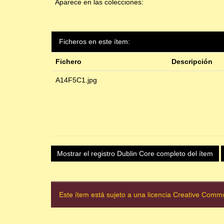
Aparece en las colecciones:
Ficheros en este ítem:
Fichero
Descripción
A14F5C1.jpg
Mostrar el registro Dublin Core completo del ítem
Este ítem está sujeto a una licencia Creative Com