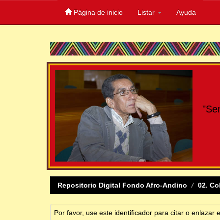
Página de inicio
Listar
Ayuda
Skip
navigation
"Se
Repositorio Digital Fondo Afro-Andino
02. Co
Por favor, use este identificador para citar o enlazar 