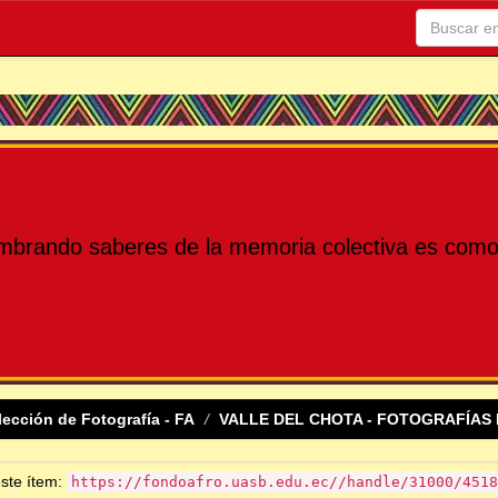
mbrando saberes de la memoria colectiva es como 
lección de Fotografía - FA
VALLE DEL CHOTA - FOTOGRAFÍAS 
este ítem:
https://fondoafro.uasb.edu.ec//handle/31000/4518