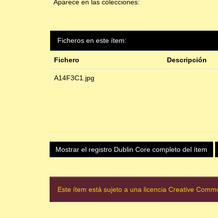
Aparece en las colecciones:
Ficheros en este ítem:
Fichero
Descripción
A14F3C1.jpg
Mostrar el registro Dublin Core completo del ítem
Este ítem está sujeto a una licencia Creative Com