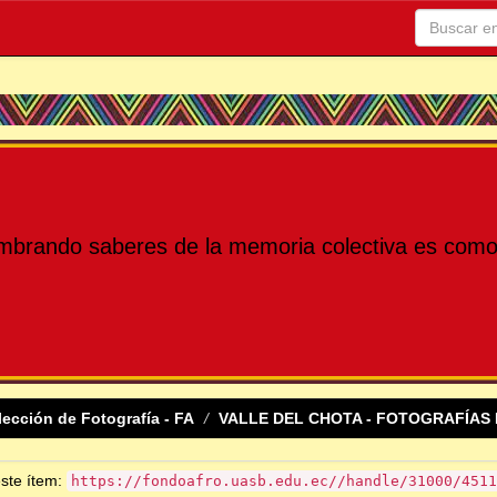
mbrando saberes de la memoria colectiva es como 
lección de Fotografía - FA
VALLE DEL CHOTA - FOTOGRAFÍAS 
este ítem:
https://fondoafro.uasb.edu.ec//handle/31000/4511