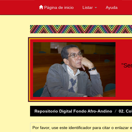
Página de inicio
Listar
Ayuda
Skip
navigation
"Se
Repositorio Digital Fondo Afro-Andino
02. Co
Por favor, use este identificador para citar o enlazar 