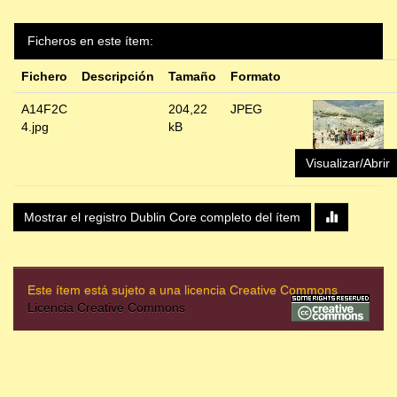
Ficheros en este ítem:
Fichero
Descripción
Tamaño
Formato
A14F2C
204,22
JPEG
4.jpg
kB
Visualizar/Abrir
Mostrar el registro Dublin Core completo del ítem
Este ítem está sujeto a una licencia Creative Commons
Licencia Creative Commons