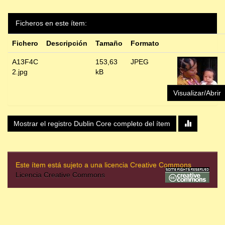
Ficheros en este ítem:
Fichero
Descripción
Tamaño
Formato
A13F4C
153,63
JPEG
2.jpg
kB
Visualizar/Abrir
Mostrar el registro Dublin Core completo del ítem
Este ítem está sujeto a una licencia Creative Commons
Licencia Creative Commons