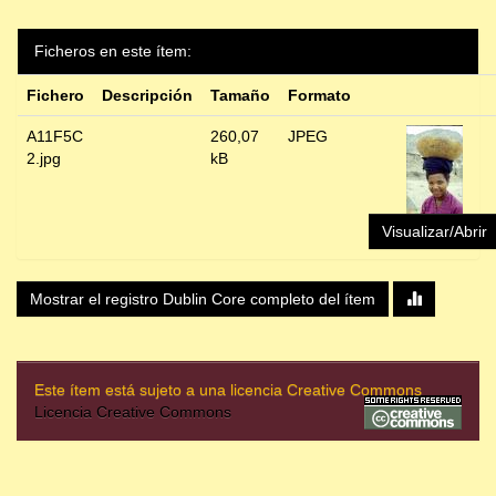
Ficheros en este ítem:
Fichero
Descripción
Tamaño
Formato
A11F5C
260,07
JPEG
2.jpg
kB
Visualizar/Abrir
Mostrar el registro Dublin Core completo del ítem
Este ítem está sujeto a una licencia Creative Commons
Licencia Creative Commons