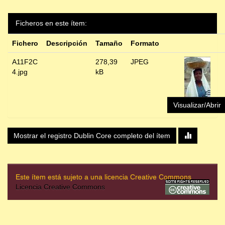
Ficheros en este ítem:
Fichero
Descripción
Tamaño
Formato
A11F2C
278,39
JPEG
4.jpg
kB
Visualizar/Abrir
Mostrar el registro Dublin Core completo del ítem
Este ítem está sujeto a una licencia Creative Commons
Licencia Creative Commons