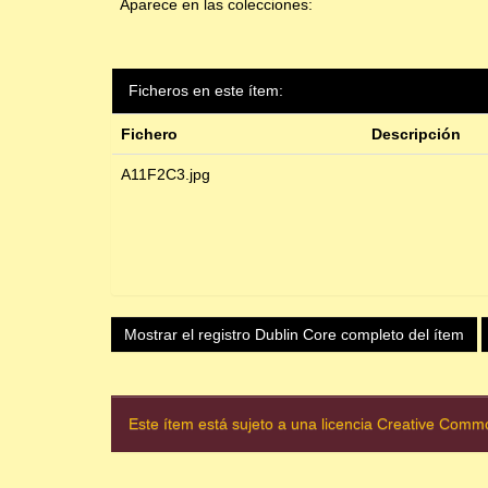
Aparece en las colecciones:
Ficheros en este ítem:
Fichero
Descripción
A11F2C3.jpg
Mostrar el registro Dublin Core completo del ítem
Este ítem está sujeto a una licencia Creative Com