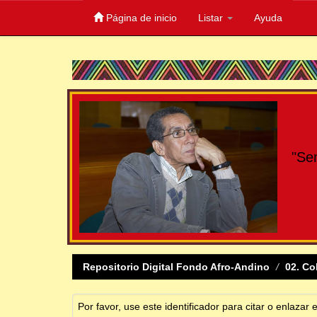
Página de inicio
Listar
Ayuda
Skip
navigation
"Se
Repositorio Digital Fondo Afro-Andino
02. Co
Por favor, use este identificador para citar o enlazar 