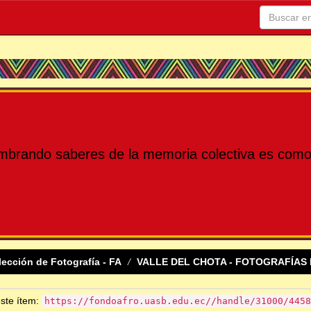
mbrando saberes de la memoria colectiva es como 
lección de Fotografía - FA
VALLE DEL CHOTA - FOTOGRAFÍAS 
este ítem:
https://fondoafro.uasb.edu.ec//handle/31000/4458