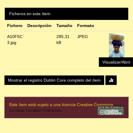
Ficheros en este ítem:
Fichero
Descripción
Tamaño
Formato
A10F5C
285,31
JPEG
3.jpg
kB
Visualizar/Abrir
Mostrar el registro Dublin Core completo del ítem
Este ítem está sujeto a una licencia Creative Commons
Licencia Creative Commons