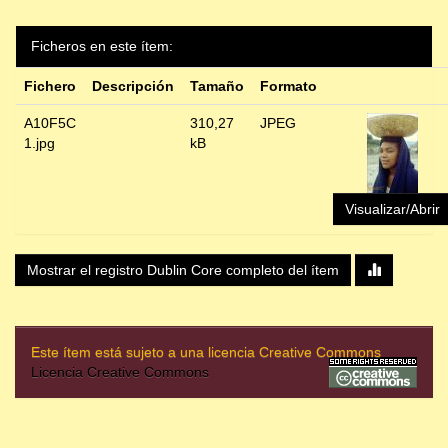
Ficheros en este ítem:
Fichero
Descripción
Tamaño
Formato
A10F5C
310,27
JPEG
1.jpg
kB
Visualizar/Abrir
Mostrar el registro Dublin Core completo del ítem
Este ítem está sujeto a una licencia Creative Commons
Licencia Creative Commons