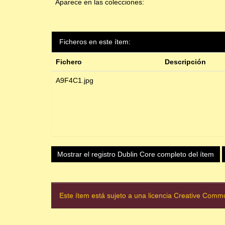
Aparece en las colecciones:
Ficheros en este ítem:
Fichero
Descripción
A9F4C1.jpg
Mostrar el registro Dublin Core completo del ítem
Este ítem está sujeto a una licencia Creative Com