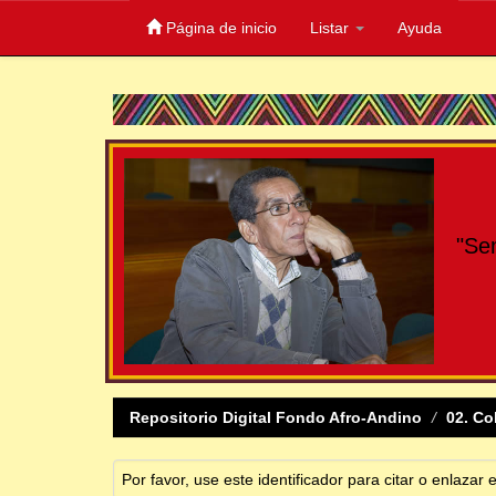
Página de inicio
Listar
Ayuda
Skip
navigation
"Se
Repositorio Digital Fondo Afro-Andino
02. Co
Por favor, use este identificador para citar o enlazar 