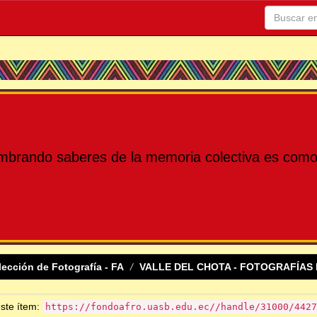
mbrando saberes de la memoria colectiva es como 
lección de Fotografía - FA
VALLE DEL CHOTA - FOTOGRAFÍAS 
este ítem:
https://fondoafro.uasb.edu.ec//handle/31000/4427