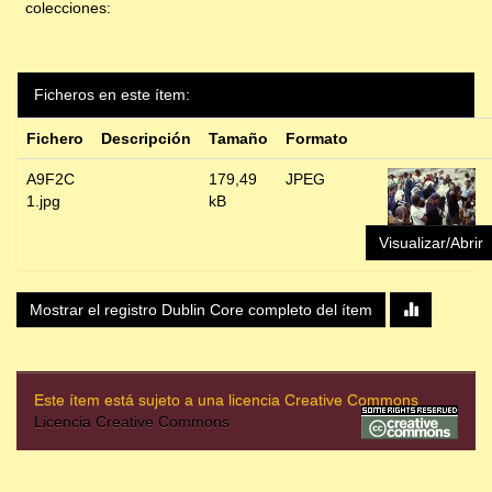
colecciones:
Ficheros en este ítem:
Fichero
Descripción
Tamaño
Formato
A9F2C
179,49
JPEG
1.jpg
kB
Visualizar/Abrir
Mostrar el registro Dublin Core completo del ítem
Este ítem está sujeto a una licencia Creative Commons
Licencia Creative Commons