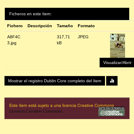
Ficheros en este ítem:
Fichero
Descripción
Tamaño
Formato
A8F4C
317,71
JPEG
3.jpg
kB
Visualizar/Abrir
Mostrar el registro Dublin Core completo del ítem
Este ítem está sujeto a una licencia Creative Commons
Licencia Creative Commons