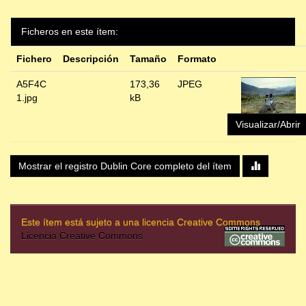
Ficheros en este ítem:
Fichero
Descripción
Tamaño
Formato
A5F4C
173,36
JPEG
1.jpg
kB
Visualizar/Abrir
Mostrar el registro Dublin Core completo del ítem
Este ítem está sujeto a una licencia Creative Commons
Licencia Creative Commons